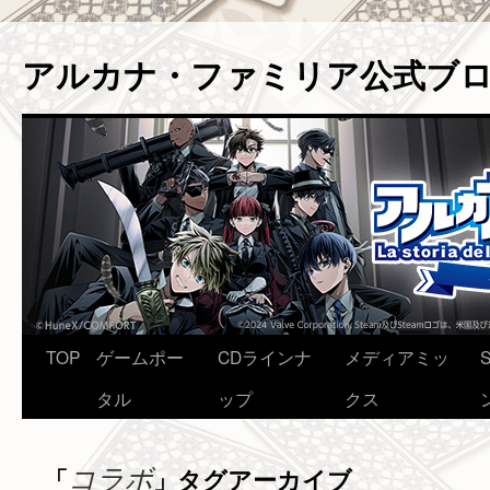
アルカナ・ファミリア公式ブ
コ
TOP
ゲームポー
CDラインナ
メディアミッ
ン
タル
ップ
クス
テ
コラボ
「
」タグアーカイブ
ン