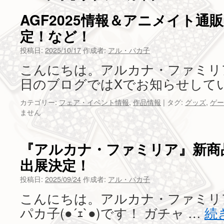
ツ
AGF2025情報＆アニメイト通
定！など！
へ
投稿日:
2025/10/17
作成者:
アル・パカ子
ス
こんにちは。アルカナ・ファミリ
キ
日のブログではXでお知らせして
ッ
カテゴリー:
フェア・イベント情報
,
作品情報
|
タグ:
グッズ
,
ゲー
プ
ません
『アルカナ・ファミリア』新商品情
出展決定！
投稿日:
2025/09/24
作成者:
アル・パカ子
こんにちは。アルカナ・ファミリ
パカ子(●´ｪ`●)です！ ガチャ …
続