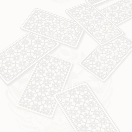
ら
せ
【受
注
期
間：
11/30
ま
で】
は