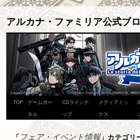
アルカナ・ファミリア公式ブ
コ
TOP
ゲームポー
CDラインナ
メディアミッ
ン
タル
ップ
クス
テ
フェア・イベント情報
「
」カテゴリ
ン