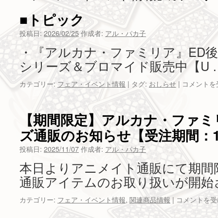
ツ
■トピック
へ
投稿日:
2026/02/25
作成者:
アル・パカ子
・『アルカナ・ファミリア』ED後
ス
シリーズ＆ブロマイド販売中【U 
キ
■
カテゴリー:
フェア・イベント情報
|
タグ:
おしらせ
|
コメントを
ッ
ト
ピ
プ
ッ
【期間限定】アルカナ・ファミ
ク
ズ通販のお知らせ【受注期間：11
は
投稿日:
2025/11/07
作成者:
アル・パカ子
本日よりアニメイト通販にて期間
通販アイテムのお取り扱いが開始
【期
カテゴリー:
フェア・イベント情報
,
関連商品情報
|
コメントを受
間