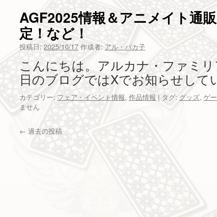
限
定】
AGF2025情報＆アニメイト通
ア
定！など！
ル
カ
投稿日:
2025/10/17
作成者:
アル・パカ子
ナ・
フ
こんにちは。アルカナ・ファミリ
ァ
日のブログではXでお知らせして
ミ
リ
カテゴリー:
フェア・イベント情報
,
作品情報
|
タグ:
グッズ
,
ゲー
ア
ません
受
注
生
←
過去の投稿
産
グ
ッ
ズ
通
販
の
お
知