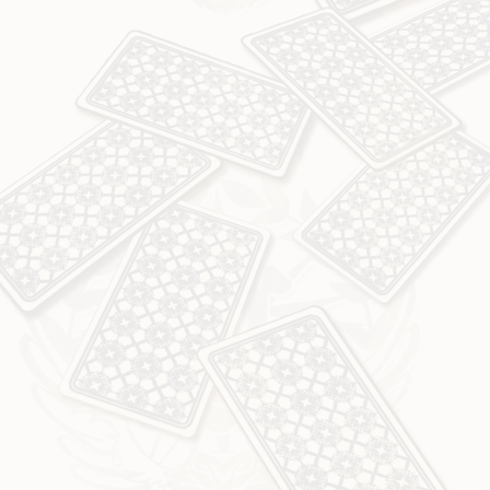
ン
定
デ
＆
ィ
エ
ン
ン
グ
デ
後
ィ
日
ン
談
グ
シ
後
リ
日
ー
談
ズ
シ
販
リ
売
ー
開
ズ
始
販
は
売
中
は