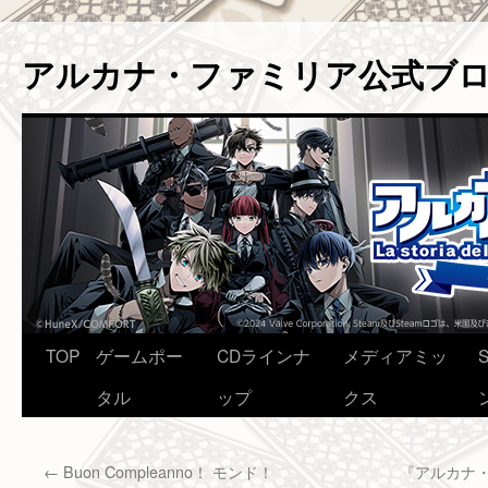
アルカナ・ファミリア公式ブ
コ
TOP
ゲームポー
CDラインナ
メディアミッ
ン
タル
ップ
クス
テ
←
Buon Compleanno！ モンド！
『アルカナ・
ン