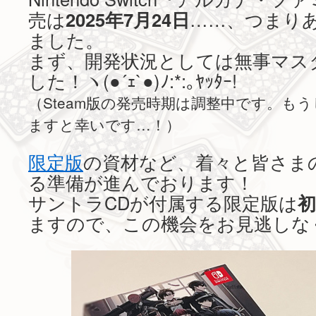
売は
2025年7月24日
……、つまり
ました。
まず、開発状況としては無事マス
した！ヽ(●´ｪ`●)ﾉ:*:｡ﾔｯﾀｰ!
（Steam版の発売時期は調整中です。も
ますと幸いです…！）
限定版
の資材など、着々と皆さま
る準備が進んでおります！
サントラCDが付属する限定版は
初
ますので、この機会をお見逃しな