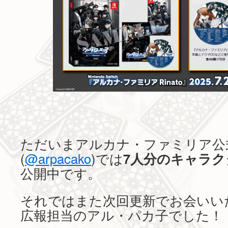
ただいまアルカナ・ファミリア公
(
@arpacako
)では
7人分のキャラク
公開中です。
それではまた次回更新でお会いい
広報担当のアル・パカ子でした！