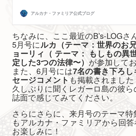
ちなみに、ここ最近のB’s-LOG
5月号に
ルカ（テーマ：世界のお
ョーリィ（
テーマ：
もしもの異世
定した3つの法律〜）
が参加して
また、6月号には
7名の書き下ろし
セージコメント
も掲載されました
久しぶりに聞くレガーロ島の彼ら
誌面で感じてみてください。
さらにさらに、来月号のテーマ特
もアルカナ・ファミリアから回答
お楽しみに！