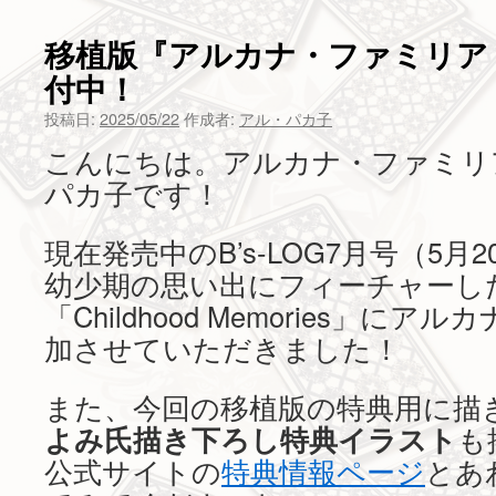
ツ
移植版『アルカナ・ファミリア R
へ
付中！
ス
投稿日:
2025/05/22
作成者:
アル・パカ子
こんにちは。アルカナ・ファミリ
キ
パカ子です！
ッ
プ
現在発売中のB’s-LOG7月号（5
幼少期の思い出にフィーチャーし
「Childhood Memories」に
加させていただきました！
また、今回の移植版の特典用に描
よみ氏描き下ろし特典イラスト
も
公式サイトの
特典情報ページ
とあ