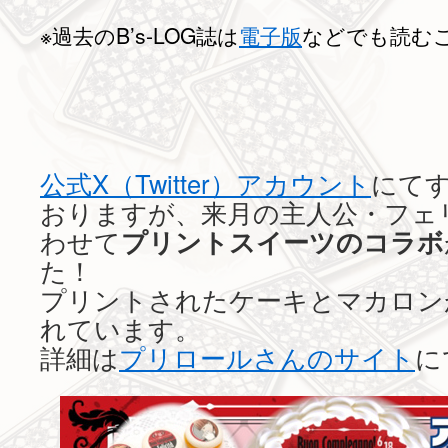
※過去のB’s-LOG誌は
電子版
などでも読む
公式X（Twitter）アカウント
にて
おりますが、来月の主人公・フェ
わせて
プリントスイーツのコラボ
た！
プリントされたケーキとマカロン
れています。
詳細は
プリロールさんのサイト
に