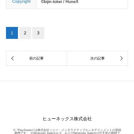
Copyright
©bijin-tokei / HuneX
1
2
3
ヒューネックス株式会社
※ “PlayStation”は株式会社ソニー・インタラクティブエンタテインメントの登録
商標です。 ※Nintendo Switchロゴ、およびNintendo Switchは任天堂の商標で