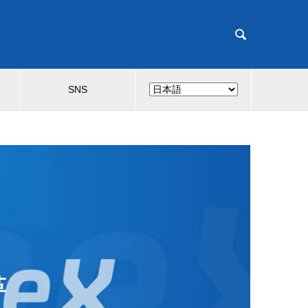

SNS
革