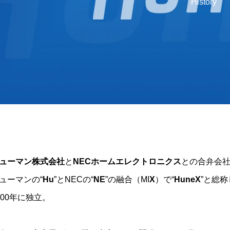
History
ューマン株式会社
と
NECホームエレクトロニクス
との合弁会社
ューマンの“
Hu
”とNECの“
NE
”の融合（MI
X
）で“
HuneX
”と総
000年に独立。