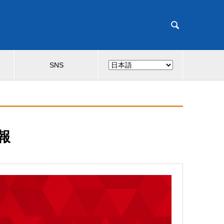

SNS
報