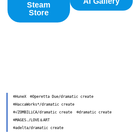
AI Gallery
Steam
Store
©HuneX　©Operetta Due/dramatic create 
©HaccaWorks*/dramatic create
©√ZOMBILiCA/dramatic create  ©dramatic create 
©MAGES./LOVE＆ART 
©adelta/dramatic create