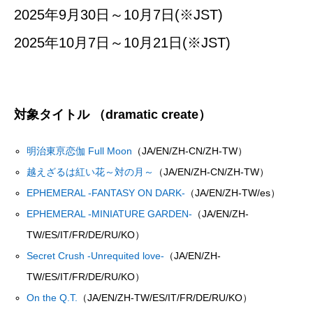
2025年9月30日～10月7日(※JST)
2025年10月7日～10月21日(※JST)
対象タイトル
（dramatic create）
明治東亰恋伽 Full Moon
（JA/EN/ZH-CN/ZH-TW）
越えざるは紅い花～対の月～
（JA/EN/ZH-CN/ZH-TW）
EPHEMERAL -FANTASY ON DARK-
（JA/EN/ZH-TW/es）
EPHEMERAL -MINIATURE GARDEN-
（JA/EN/ZH-
TW/ES/IT/FR/DE/RU/KO）
Secret Crush -Unrequited love-
（JA/EN/ZH-
TW/ES/IT/FR/DE/RU/KO）
On the Q.T.
（JA/EN/ZH-TW/ES/IT/FR/DE/RU/KO）