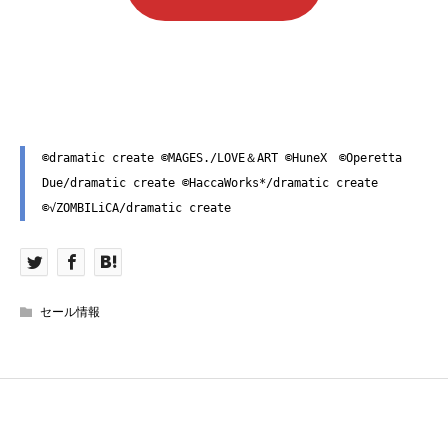
©dramatic create ©MAGES./LOVE＆ART ©HuneX　©Operetta 
Due/dramatic create ©HaccaWorks*/dramatic create 
©√ZOMBILiCA/dramatic create
セール情報