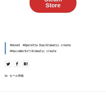
Store
©HuneX　©Operetta Due/dramatic create 
©HaccaWorks*/dramatic create
セール情報