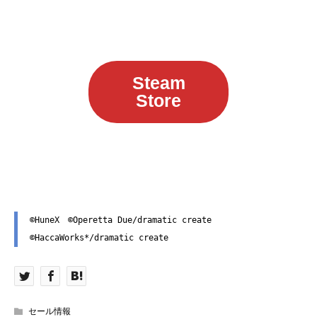
Steam
Store
©HuneX　©Operetta Due/dramatic create 
©HaccaWorks*/dramatic create
セール情報