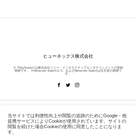
ヒューネックス株式会社
※ “PlayStation”は株式会社ソニー・インタラクティブエンタテインメントの登録
商標です。 ※Nintendo Switchロゴ、およびNintendo Switchは任天堂の商標で
す。
NEWS
WORKS
当サイトでは利便性向上や閲覧の追跡のためにGoogle・他
提携サービスによりCookieが使用されています。サイトの
SERVICE
COMPANY
閲覧を続けた場合Cookieの使用に同意したことになりま
CONTACT
SNS
す。