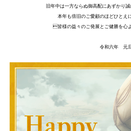
旧年中は一方ならぬ御高配にあずかり誠
本年も倍旧のご愛顧のほどひとえ
皆様の益々のご発展とご健勝を心
令和六年 元