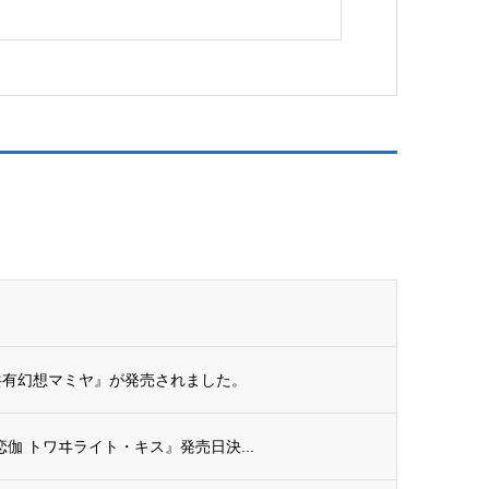
界滅亡共有幻想マミヤ』が発売されました。
治東亰恋伽 トワヰライト・キス』発売日決...