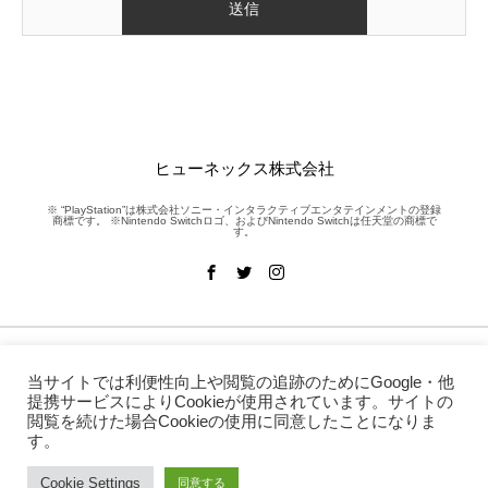
ヒューネックス株式会社
※ “PlayStation”は株式会社ソニー・インタラクティブエンタテインメントの登録
商標です。 ※Nintendo Switchロゴ、およびNintendo Switchは任天堂の商標で
す。
NEWS
WORKS
当サイトでは利便性向上や閲覧の追跡のためにGoogle・他
提携サービスによりCookieが使用されています。サイトの
SERVICE
COMPANY
閲覧を続けた場合Cookieの使用に同意したことになりま
CONTACT
SNS
す。
Cookie Settings
同意する